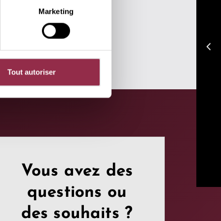
Marketing
arrow_back_ios
Tout autoriser
Vous avez des
questions ou
des souhaits ?