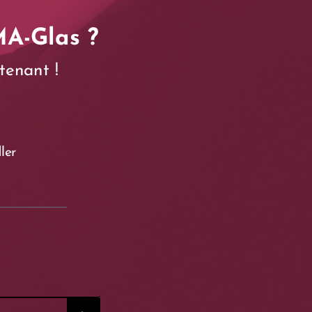
MA-Glas ?
tenant !
ler