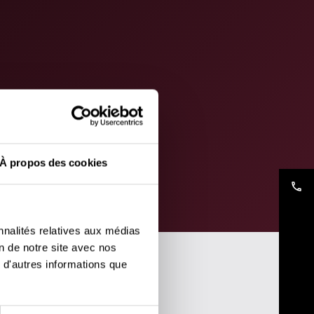
À propos des cookies
phone
nnalités relatives aux médias
on de notre site avec nos
 d'autres informations que
roduits