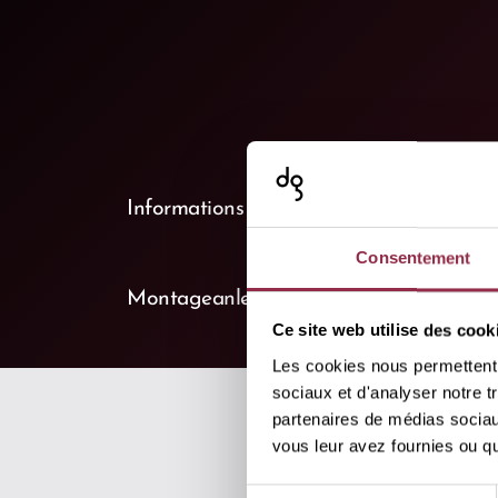
keyboard_arrow_down
Informations de produit
(1)
Consentement
keyboard_arrow_down
Montageanleitungen
(0)
Ce site web utilise des cook
Les cookies nous permettent d
sociaux et d'analyser notre t
partenaires de médias sociaux
vous leur avez fournies ou qu'
Aperçu
Sélection