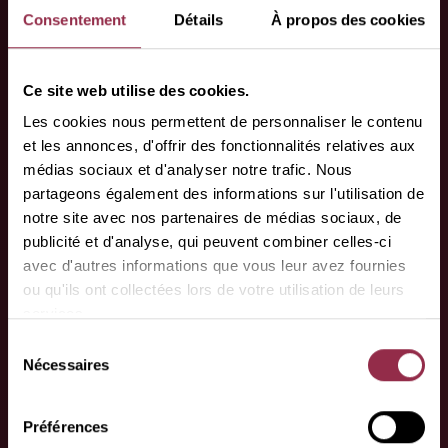
Consentement
Détails
À propos des cookies
(1) Avec votre consentement, vous pouvez vous
abonner à notre newsletter qui vous informera de
Ce site web utilise des cookies.
nos offres intéressantes actuelles. Les biens et les
prestations promus sont mentionnés dans la
Les cookies nous permettent de personnaliser le contenu
et les annonces, d'offrir des fonctionnalités relatives aux
déclaration de consentement.
médias sociaux et d'analyser notre trafic. Nous
partageons également des informations sur l'utilisation de
(2) Nous utilisons la procédure dite de double
notre site avec nos partenaires de médias sociaux, de
opt-in dans le cadre de l’inscription à notre
publicité et d'analyse, qui peuvent combiner celles-ci
newsletter. Cela signifie qu’après votre inscription,
avec d'autres informations que vous leur avez fournies
ou qu'ils ont collectées lors de votre utilisation de leurs
nous vous enverrons un e-mail à l’adresse e-mail
services.
indiquée, dans lequel nous vous demanderons de
Sélection
confirmer que vous souhaitez recevoir la newsletter.
Nécessaires
du
Si vous ne confirmez pas votre inscription dans un
consentement
délai de 24 heures, vos informations seront
Préférences
bloquées et automatiquement supprimées après