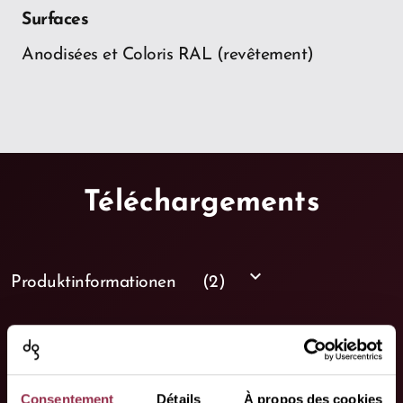
Surfaces
Anodisées et Coloris RAL (revêtement)
Téléchargements
keyboard_arrow_down
Produktinformationen
(2)
keyboard_arrow_down
Montageanleitungen
(0)
Consentement
Détails
À propos des cookies