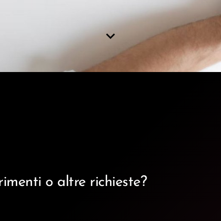
keyboard_arrow_down
menti o altre richieste?