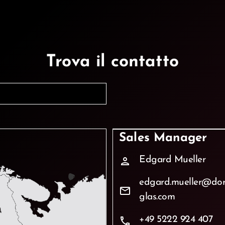
Trova il contatto
Sales Manager
Edgard Mueller
person
edgard.mueller@do
mail
glas.com
+49 5222 924 407
phone