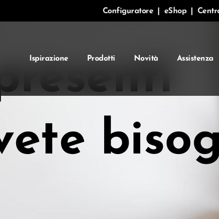
Configuratore
|
eShop
|
Centr
Ispirazione
Prodotti
Novità
Assistenza
presenti
vete bisog