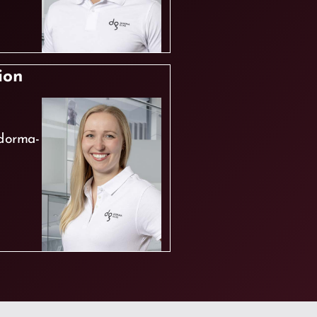
ion
dorma-