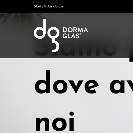
Start
Assistenza
Siamo 
dove a
noi