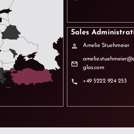
Sales Administrat
Amelie Stuehmeier
person
amelie.stuehmeier@
mail
glas.com
+49 5222 924 253
phone