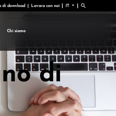
search
|
|
o di download
|
Lavora con noi
IT
Chi siamo
no di