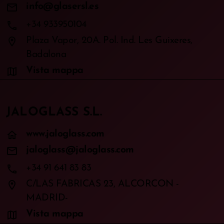
mail
info@glasersl.es
phone
+34 933950104
location_on
Plaza Vapor, 20A. Pol. Ind. Les Guixeres,
Badalona
map
Vista mappa
JALOGLASS S.L.
home
www.jaloglass.com
mail
jaloglass@jaloglass.com
phone
+34 91 641 83 83
location_on
C/LAS FABRICAS 23, ALCORCON -
MADRID-
map
Vista mappa