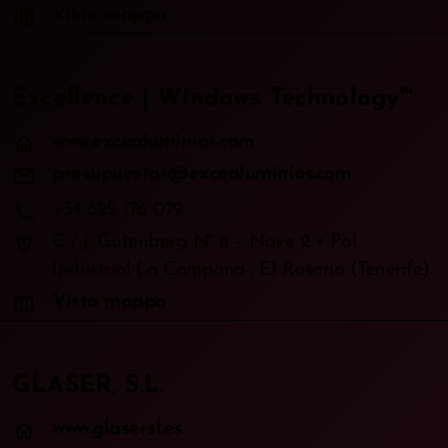
map
Vista mappa
Excellence | Windows Technology™
home
www.excealuminios.com
mail
presupuestos@excealuminios.com
phone
+34 822 176 079
location_on
C / J. Gutenberg N° 8 – Nave 2 • Pol.
Industrial La Campana , El Rosario (Tenerife)
map
Vista mappa
GLASER, S.L.
home
www.glasersl.es