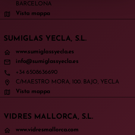
BARCELONA
map
Vista mappa
SUMIGLAS YECLA, S.L.
home
www.sumiglassyecla.es
mail
info@sumiglassyecla.es
phone
+34 6508636690
location_on
C/MAESTRO MORA, 100. BAJO, YECLA
map
Vista mappa
VIDRES MALLORCA, S.L.
home
www.vidresmallorca.com