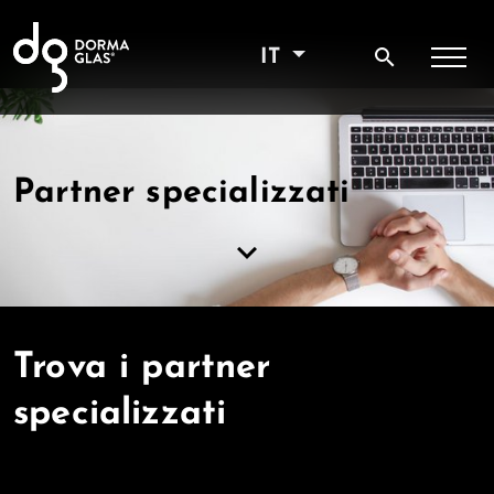
search
IT
Partner specializzati
keyboard_arrow_down
Trova i partner
specializzati