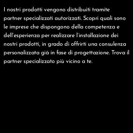
I nostri prodotti vengono distribuiti tramite
partner specializzati autorizzati. Scopri quali sono
le imprese che dispongono della competenza e
dell’esperienza per realizzare l’installazione dei
nostri prodotti, in grado di offrirti una consulenza
personalizzata già in fase di progettazione. Trova il
partner specializzato più vicino a te.
Partner specializzati
ADETEC S.L.
home
www.adetecsl.es