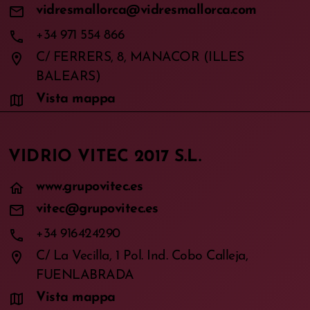
mail
vidresmallorca@vidresmallorca.com
phone
+34 971 554 866
location_on
C/ FERRERS, 8, MANACOR (ILLES
BALEARS)
map
Vista mappa
VIDRIO VITEC 2017 S.L.
home
www.grupovitec.es
mail
vitec@grupovitec.es
phone
+34 916424290
location_on
C/ La Vecilla, 1 Pol. Ind. Cobo Calleja,
FUENLABRADA
map
Vista mappa