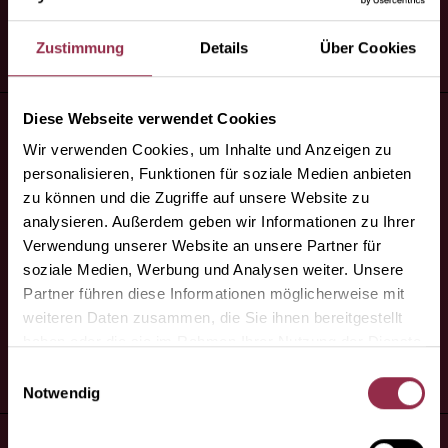
location_on
Calle Raimundo Fernández Villaverde, 34.
Planta Baja. Puerta 2, Madrid
Zustimmung
Details
Über Cookies
map
Vista mappa
Diese Webseite verwendet Cookies
Wir verwenden Cookies, um Inhalte und Anzeigen zu
PEREANTON INDUSTRIAS DEL
personalisieren, Funktionen für soziale Medien anbieten
VIDRIO, S.L.
zu können und die Zugriffe auf unsere Website zu
analysieren. Außerdem geben wir Informationen zu Ihrer
home
www.pereanton.com
Verwendung unserer Website an unsere Partner für
mail
info@pereanton.com
soziale Medien, Werbung und Analysen weiter. Unsere
Partner führen diese Informationen möglicherweise mit
phone
+34 91 882 38 45
weiteren Daten zusammen, die Sie ihnen bereitgestellt
location_on
C/ CHILE, 30 - P.I. AZQUE, ALCALA DE
haben oder die sie im Rahmen Ihrer Nutzung der Dienste
HENARES (MADRID)
gesammelt haben.
Einwilligungsauswahl
Notwendig
map
Vista mappa