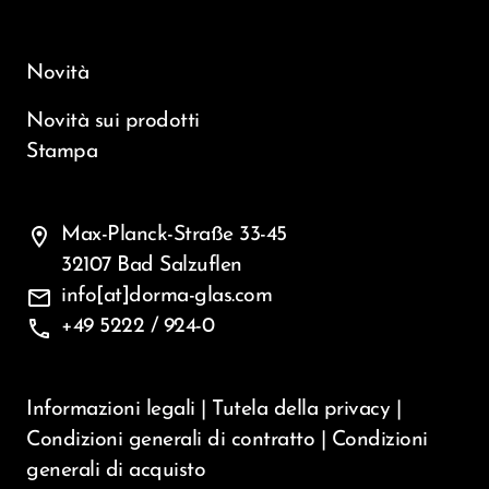
Novità
Novità sui prodotti
Stampa
location_on
Max-Planck-Straße 33-45
32107 Bad Salzuflen
mail
info[at]dorma-glas.com
phone
+49 5222 / 924-0
Informazioni legali
|
Tutela della privacy
|
Condizioni generali di contratto
|
Condizioni
generali di acquisto