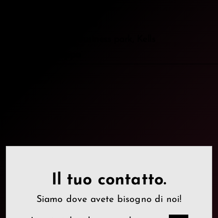
mail
info@gacad.com
phone
+353 46 929 3066
location_on
Unit 10 Kells Business park, Kells
map
Vista mappa
Il tuo contatto.
Siamo dove avete bisogno di noi!