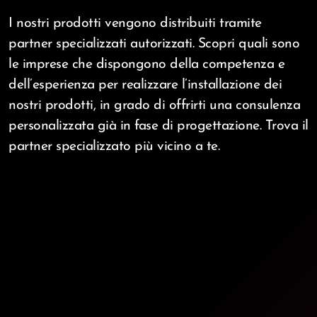
I nostri prodotti vengono distribuiti tramite
partner specializzati autorizzati. Scopri quali sono
le imprese che dispongono della competenza e
dell’esperienza per realizzare l’installazione dei
nostri prodotti, in grado di offrirti una consulenza
personalizzata già in fase di progettazione. Trova il
partner specializzato più vicino a te.
Partner specializzati
Glass & Alu Cad Ltd.
home
www.gacad.com