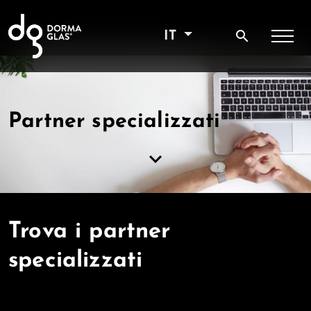
search
IT
Partner specializzati
keyboard_arrow_down
Trova i partner
specializzati