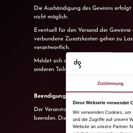
Die Aushändigung des Gewinns erfolgt 
nicht möglich.
Eventuell für den Versand der Gewinne
verbundene Zusatzkosten gehen zu Laste
verantwortlich.
Meldet sich der Gewinner nach zweifach
anderen Teilnehmer übertragen werden.
Zustimmung
Beendigung des Gewinnspiels
Diese Webseite verwendet 
Der Veranstalter behält sich ausdrückl
Wir verwenden Cookies, um I
beenden. Dies gilt insbesondere für jeg
und die Zugriffe auf unsere 
Website an unsere Partner fü