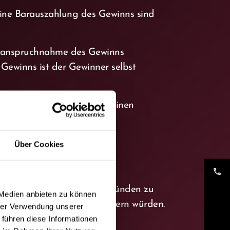
eine Barauszahlung des Gewinns sind
 Inanspruchnahme des Gewinns
Gewinns ist der Gewinner selbst
icht, kann der Gewinn auf einen
Über Cookies
phone
 und ohne Mitteilung von Gründen zu
 Medien anbieten zu können
nspiels stören oder verhindern würden.
hrer Verwendung unserer
 führen diese Informationen