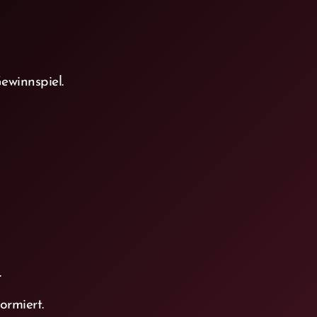
winnspiel.
.
ormiert.