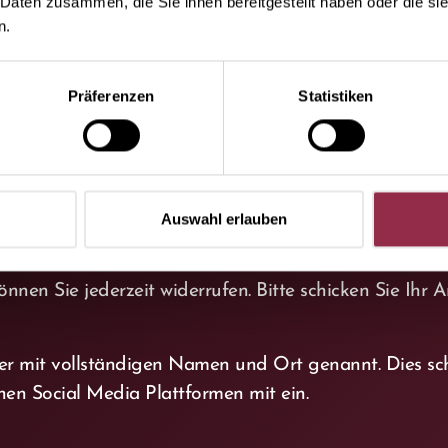
 Daten zusammen, die Sie ihnen bereitgestellt haben oder die s
n.
ehmers, sowie die Endgerätedaten und dessen IP-Adre
Präferenzen
Statistiken
h erhoben, verarbeitet (gespeichert) und genutzt.
ie Angabe von persönlichen Daten notwendig. Der Teiln
ndere Vor-, Nachname und Emailadresse wahrheitsgem
Auswahl erlauben
s sämtliche personenbezogenen Daten des Teilnehmers 
überlassen werden. Durch Ihre Einwilligung geben Sie
en Sie jederzeit widerrufen. Bitte schicken Sie Ihr A
ner mit vollständigen Namen und Ort genannt. Dies s
nen Social Media Plattformen mit ein.