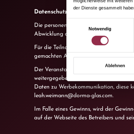
möglicherweise mit weiteren
der Dienste gesammelt habe
Datenschutz
Einwilligungsauswahl
Die personenbezogenen Daten des Teiln
Notwendig
Abwicklung des Gewinnspiels elektronisc
Für die Teilnahme am Gewinnspiel ist d
gemachten Angaben zur Person, insbeso
Ablehnen
Der Veranstalter weist darauf hin, das
weitergegeben noch diesen zur Nutzung 
Daten zu Werbekommunikation, diese könn
leah.weimann@dorma-glas.com.
Im Falle eines Gewinns, wird der Gewin
auf der Webseite des Betreibers und sei