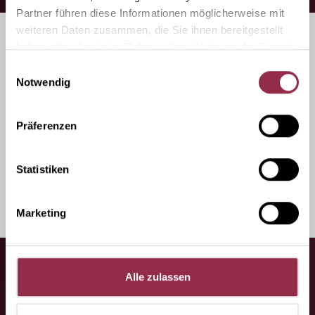
Partner führen diese Informationen möglicherweise mit
weiteren Daten zusammen, die Sie ihnen bereitgestellt
haben oder die sie im Rahmen Ihrer Nutzung der Dienste
gesammelt haben.
Einwilligungsauswahl
Die Produktfamilie im
Notwendig
Überblick
Präferenzen
Statistiken
Marketing
Alle zulassen