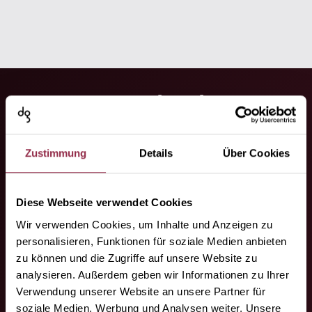
Downloads
Zustimmung
Details
Über Cookies
keyboard_arrow_down
Produktinformationen
(1)
Diese Webseite verwendet Cookies
keyboard_arrow_down
Montageanleitungen
(7)
Wir verwenden Cookies, um Inhalte und Anzeigen zu
personalisieren, Funktionen für soziale Medien anbieten
zu können und die Zugriffe auf unsere Website zu
keyboard_arrow_down
analysieren. Außerdem geben wir Informationen zu Ihrer
Zeichnungen
(17)
Verwendung unserer Website an unsere Partner für
soziale Medien, Werbung und Analysen weiter. Unsere