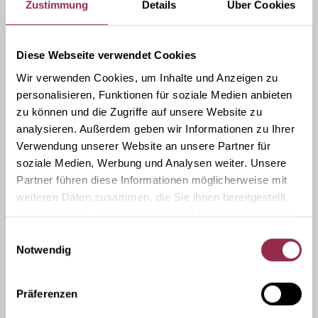
Zustimmung
Details
Über Cookies
Diese Webseite verwendet Cookies
Wir verwenden Cookies, um Inhalte und Anzeigen zu
personalisieren, Funktionen für soziale Medien anbieten
zu können und die Zugriffe auf unsere Website zu
analysieren. Außerdem geben wir Informationen zu Ihrer
Griffstangen
Verwendung unserer Website an unsere Partner für
soziale Medien, Werbung und Analysen weiter. Unsere
Einsatz in Gebäuden öffentlichen Lebens oder in
Partner führen diese Informationen möglicherweise mit
Privathäusern an Schiebe-, Pendel- oder
weiteren Daten zusammen, die Sie ihnen bereitgestellt
Drehtüren, passend zum Erscheinungsbild des
haben oder die sie im Rahmen Ihrer Nutzung der Dienste
Gesamtobjektes.
gesammelt haben.
Einwilligungsauswahl
Notwendig
Präferenzen