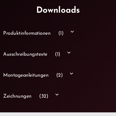
Downloads
keyboard_arrow_down
Produktinformationen
(1)
keyboard_arrow_down
Ausschreibungstexte
(1)
keyboard_arrow_down
Montageanleitungen
(2)
keyboard_arrow_down
Zeichnungen
(32)