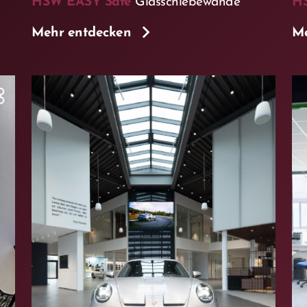
HSW EASY Safe
Glasschiebewände
H
Mehr entdecken
Me