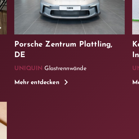
Porsche Zentrum Plattling,
K
DE
I
UNIQUIN
Glastrennwände
U
Mehr entdecken
Me