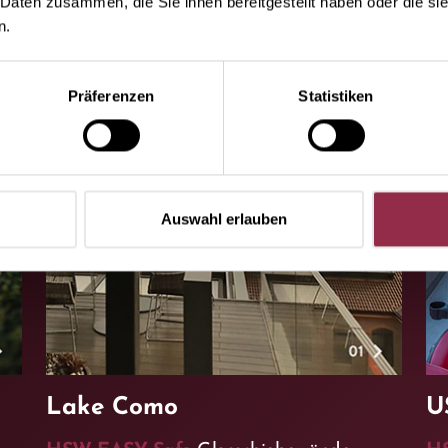
 Daten zusammen, die Sie ihnen bereitgestellt haben oder die s
n.
Präferenzen
Statistiken
Auswahl erlauben
Lake Como
U