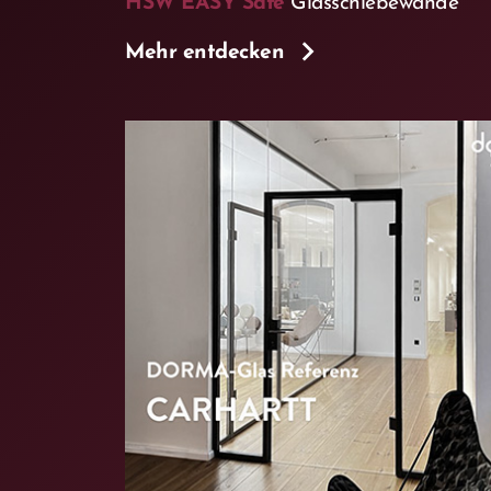
HSW EASY Safe
Glasschiebewände
Mehr entdecken