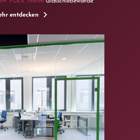
SW FLEX Therm
Glasschiebewände
hr entdecken