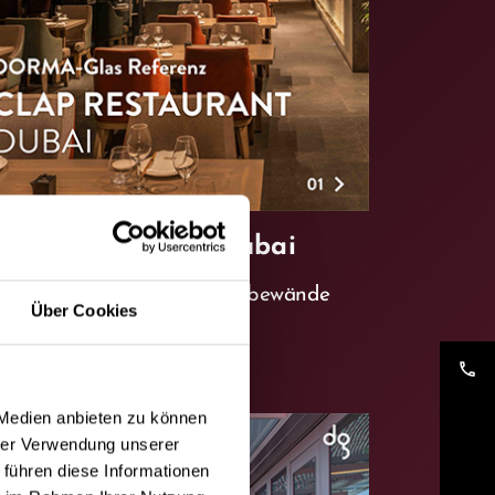
LAP Restaurant, Dubai
SW FLEX Therm
Glasschiebewände
Über Cookies
hr entdecken
phone
 Medien anbieten zu können
hrer Verwendung unserer
 führen diese Informationen