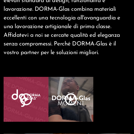
elevati standard di design, funzionalità e
lavorazione. DORMA-Glas combina materiali
eccellenti con una tecnologia all'avanguardia e
una lavorazione artigianale di prima classe.
Affidatevi a noi se cercate qualità ed eleganza
senza compromessi. Perché DORMA-Glas è il
vostro partner per le soluzioni migliori.
play_circle
play_circle