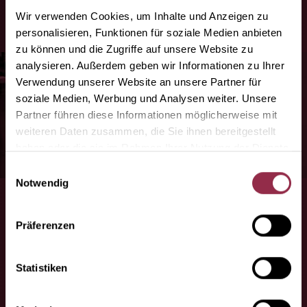
Wir verwenden Cookies, um Inhalte und Anzeigen zu
personalisieren, Funktionen für soziale Medien anbieten
zu können und die Zugriffe auf unsere Website zu
analysieren. Außerdem geben wir Informationen zu Ihrer
Verwendung unserer Website an unsere Partner für
„DORMA-Glas offre anche il servizio in loco.
soziale Medien, Werbung und Analysen weiter. Unsere
In quel momento tutto funziona alla
Partner führen diese Informationen möglicherweise mit
perfezione!“
weiteren Daten zusammen, die Sie ihnen bereitgestellt
Marcel Schreiber,
haben oder die sie im Rahmen Ihrer Nutzung der Dienste
Monteur
gesammelt haben.
Einwilligungsauswahl
Notwendig
Präferenzen
Statistiken
Solo Premium – nient'altro.