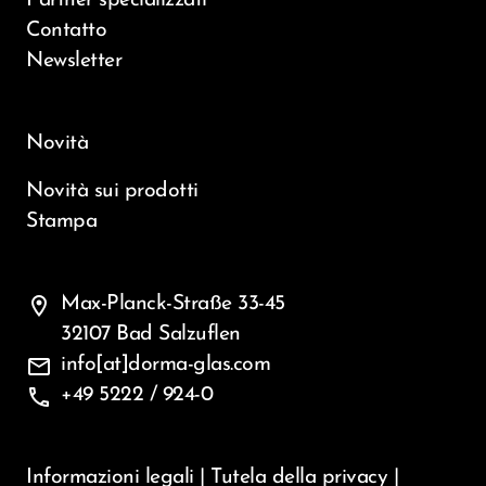
Partner specializzati
Contatto
Newsletter
Novità
Novità sui prodotti
Stampa
location_on
Max-Planck-Straße 33-45
32107 Bad Salzuflen
mail
info[at]dorma-glas.com
phone
+49 5222 / 924-0
Informazioni legali
|
Tutela della privacy
|