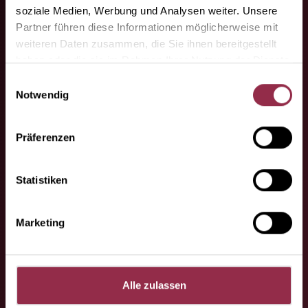
soziale Medien, Werbung und Analysen weiter. Unsere
specializzati.
Partner führen diese Informationen möglicherweise mit
weiteren Daten zusammen, die Sie ihnen bereitgestellt
Qui troverete i nostri partner
haben oder die sie im Rahmen Ihrer Nutzung der Dienste
specializzati.
gesammelt haben.
Einwilligungsauswahl
Notwendig
Präferenzen
Statistiken
Ha domande o
Marketing
richieste da fare?
Contattateci, saremo lieti di aiutarvi.
Alle zulassen