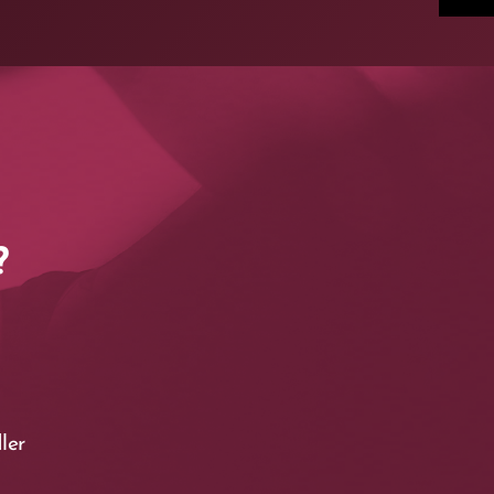
?
ler