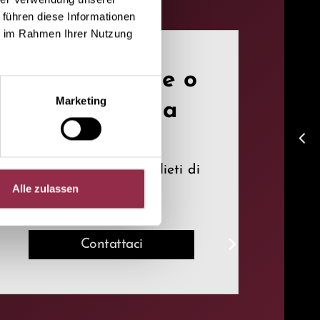
 führen diese Informationen
ie im Rahmen Ihrer Nutzung
Ha domande o
Marketing
richieste da
fare?
arrow_back_ios
Contattateci, saremo lieti di
Alle zulassen
aiutarvi.
Contattaci