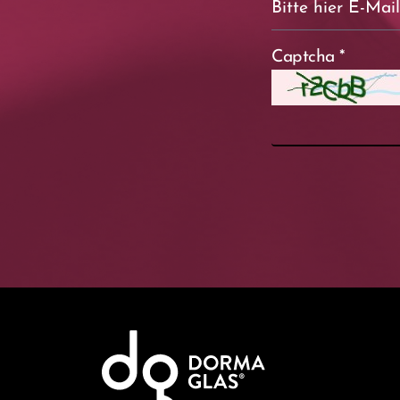
Captcha
*