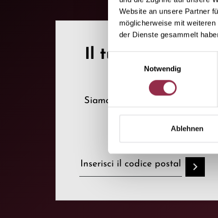
Website an unsere Partner fü
möglicherweise mit weiteren
der Dienste gesammelt habe
Il tuo contatto.
Einwilligungsauswahl
Notwendig
Siamo dove avete bisogno
di noi!
Ablehnen