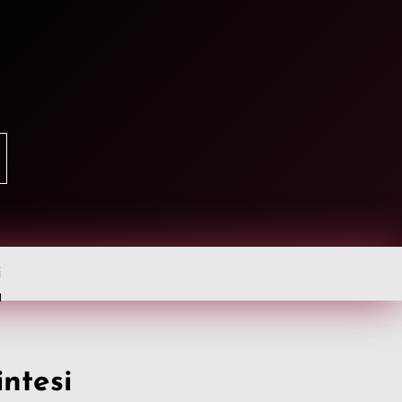
i
intesi