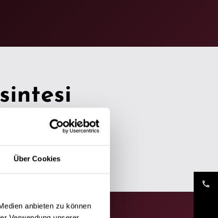
sintesi
Über Cookies
phone
 Medien anbieten zu können
hrer Verwendung unserer