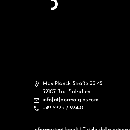
location_on
Max-Planck-Straße 33-45
32107 Bad Salzuflen
mail
info[at]dorma-glas.com
phone
+49 5222 / 924-0
Informazioni legali
|
Tutela della privacy