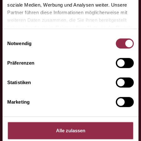
soziale Medien, Werbung und Analysen weiter. Unsere
specializzati.
Partner führen diese Informationen möglicherweise mit
weiteren Daten zusammen, die Sie ihnen bereitgestellt
Qui troverete i nostri partner
haben oder die sie im Rahmen Ihrer Nutzung der Dienste
specializzati.
gesammelt haben.
Einwilligungsauswahl
Notwendig
Präferenzen
Statistiken
Ha domande o
Marketing
richieste da fare?
Contattateci, saremo lieti di aiutarvi.
Alle zulassen