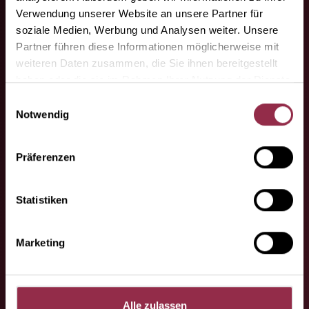
Ihre Fachpartner.
Verwendung unserer Website an unsere Partner für
soziale Medien, Werbung und Analysen weiter. Unsere
Hier finden Sie unsere Fachpartner!
Partner führen diese Informationen möglicherweise mit
weiteren Daten zusammen, die Sie ihnen bereitgestellt
haben oder die sie im Rahmen Ihrer Nutzung der Dienste
gesammelt haben.
Einwilligungsauswahl
Notwendig
Präferenzen
Haben Sie Fragen
Statistiken
oder Wünsche?
Marketing
Sprechen Sie uns an, wir helfen
gern!
Alle zulassen