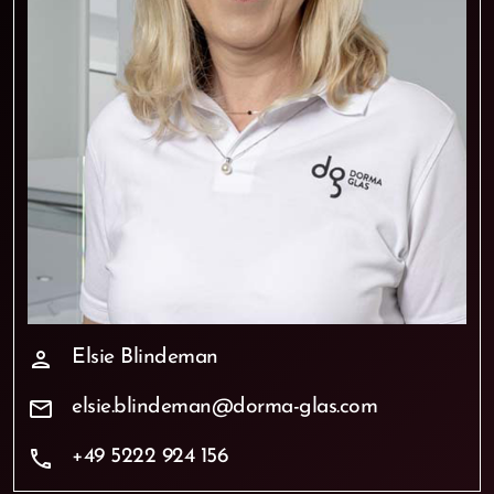
Elsie Blindeman
person
elsie.blindeman@dorma-glas.com
mail
+49 5222 924 156
phone