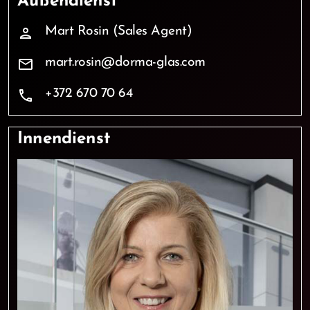
Außendienst
Mart Rosin (Sales Agent)
person
mart.rosin@dorma-glas.com
mail
+372 670 70 64
phone
Innendienst