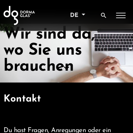
search
DE
Wir sind da,
wo Sie uns
brauchen
keyboard_arrow_down
Kontakt
Du hast Fragen, Anregungen oder ein