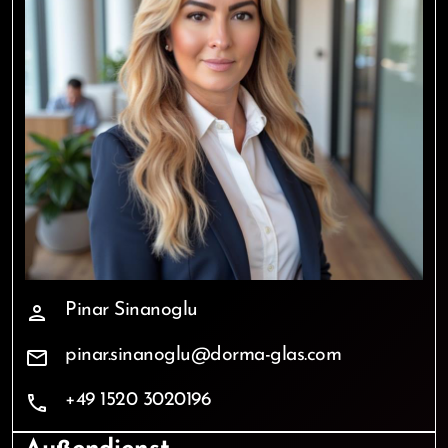
Pinar Sinanoglu
person
pinar.sinanoglu@dorma-glas.com
mail
+49 1520 3020196
phone