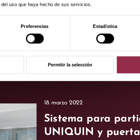
es de puertas correderas
r del uso que haya hecho de sus servicios.
 ventajas desde el punto
omo funcional. Puesto que
Preferencias
Estadística
dividualmente, son
a pasos estrechos donde
Permitir la selección
18. marzo 2022
Sistema para parti
UNIQUIN y puert