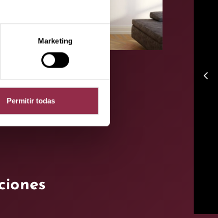
Marketing
arrow_back_ios
Permitir todas
ciones
a