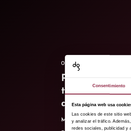
05. abril 2022
Puerta corred
Consentimiento
totalmente int
arquitectura
Esta página web usa cookie
Las cookies de este sitio we
MUTO Comfort L 80 Pocke
y analizar el tráfico. Ademá
redes sociales, publicidad y