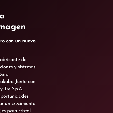
va
imagen
ro con un nuevo
fabricante de
iciones y sistemas
opera
akaba. Junto con
 Tre S.p.A.,
oportunidades
ar un crecimiento
jes para cristal.