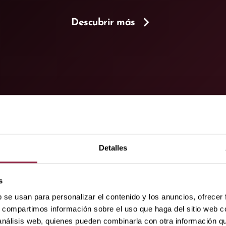
Descubrir más
era
Detalles
egrada en la
s
b se usan para personalizar el contenido y los anuncios, ofrecer
t de DORMA-Glas.
s, compartimos información sobre el uso que haga del sitio web 
 análisis web, quienes pueden combinarla con otra información q