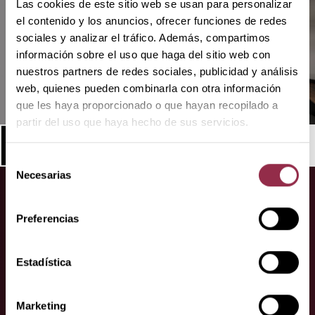
Las cookies de este sitio web se usan para personalizar
el contenido y los anuncios, ofrecer funciones de redes
Puerta corredera con cierre automático
sociales y analizar el tráfico. Además, compartimos
información sobre el uso que haga del sitio web con
nuestros partners de redes sociales, publicidad y análisis
web, quienes pueden combinarla con otra información
que les haya proporcionado o que hayan recopilado a
partir del uso que haya hecho de sus servicios.
Puerta corredera con cierre
Inmovilización
DORMOTION
automático
integrada
Selección
Necesarias
de
consentimiento
Preferencias
Estadística
Su contacto.
¡Estamos donde nos necesite!
Marketing