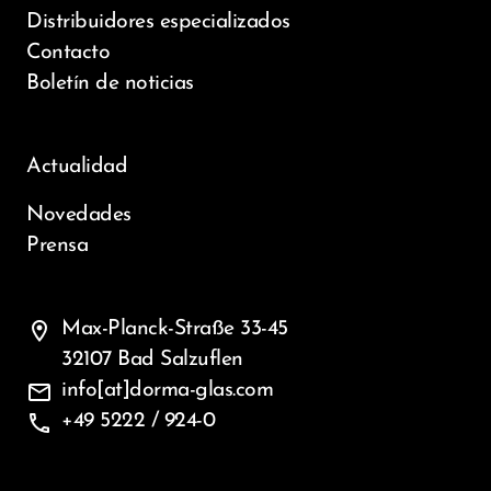
Distribuidores especializados
Contacto
Boletín de noticias
Actualidad
Novedades
Prensa
location_on
Max-Planck-Straße 33-45
32107 Bad Salzuflen
mail
info[at]dorma-glas.com
phone
+49 5222 / 924-0