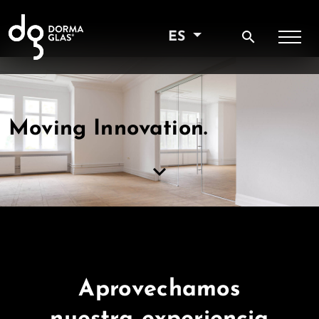
search
ES
Moving Innovation.
keyboard_arrow_down
Aprovechamos