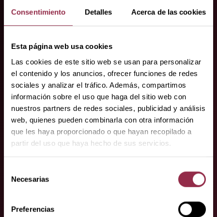
especialistas.
Consentimiento
Detalles
Acerca de las cookies
Aquí encontrará a nuestros socios
especializados.
Esta página web usa cookies
Las cookies de este sitio web se usan para personalizar
el contenido y los anuncios, ofrecer funciones de redes
sociales y analizar el tráfico. Además, compartimos
información sobre el uso que haga del sitio web con
nuestros partners de redes sociales, publicidad y análisis
web, quienes pueden combinarla con otra información
que les haya proporcionado o que hayan recopilado a
¿Tiene alguna
partir del uso que haya hecho de sus servicios.
pregunta o
Selección
Necesarias
de
petición?
consentimiento
Póngase en contacto con nosotros,
Preferencias