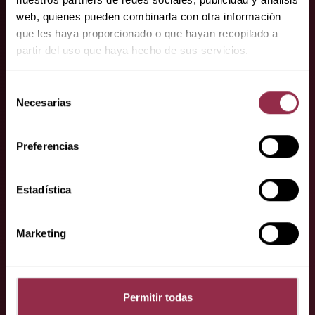
especialistas.
web, quienes pueden combinarla con otra información
que les haya proporcionado o que hayan recopilado a
Aquí encontrará a nuestros socios
partir del uso que haya hecho de sus servicios.
especializados.
Selección
Necesarias
de
consentimiento
Preferencias
Estadística
¿Tiene alguna
Marketing
pregunta o
petición?
Permitir todas
Póngase en contacto con nosotros,