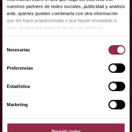
Sus socios
nuestros partners de redes sociales, publicidad y análisis
web, quienes pueden combinarla con otra información
especialistas.
que les haya proporcionado o que hayan recopilado a
partir del uso que haya hecho de sus servicios.
Aquí encontrará a nuestros socios
especializados.
Selección
Necesarias
de
consentimiento
Preferencias
Estadística
¿Tiene alguna
Marketing
pregunta o
petición?
Permitir todas