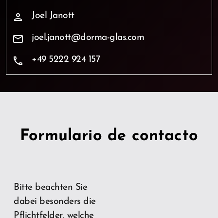
Joel Janott
person
joel.janott@dorma-glas.com
mail
+49 5222 924 157
phone
Formulario de contacto
Bitte beachten Sie
dabei besonders die
Pflichtfelder, welche