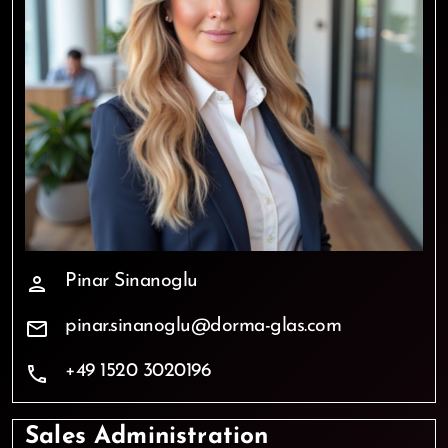
Pinar Sinanoglu
person
pinar.sinanoglu@dorma-glas.com
mail
+49 1520 3020196
phone
Sales Administration