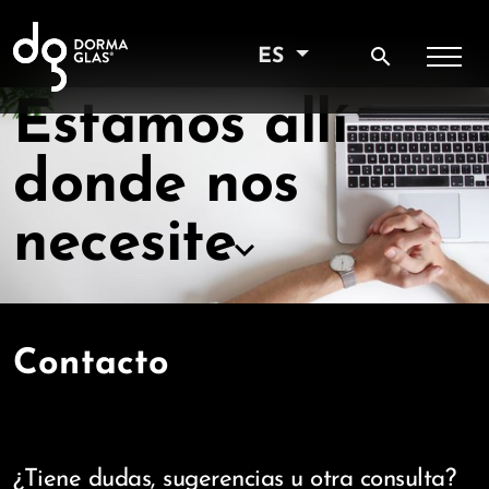
search
ES
Estamos allí
donde nos
necesite
keyboard_arrow_down
Contacto
¿Tiene dudas, sugerencias u otra consulta?