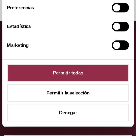
Preferencias
Estadística
Marketing
Permitir todas
Su contacto.
¡Estamos donde nos necesite!
Permitir la selección
Denegar