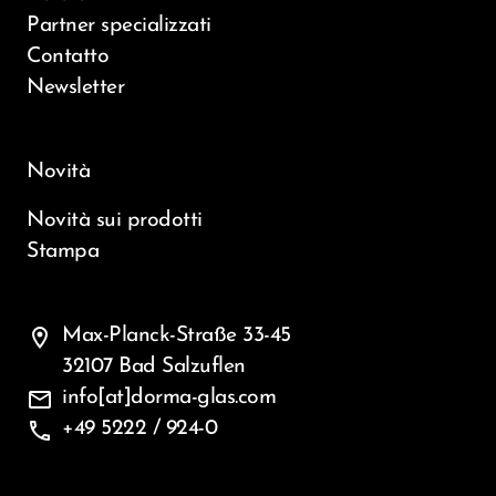
Partner specializzati
Contatto
Newsletter
Novità
Novità sui prodotti
Stampa
location_on
Max-Planck-Straße 33-45
32107 Bad Salzuflen
mail
info[at]dorma-glas.com
phone
+49 5222 / 924-0