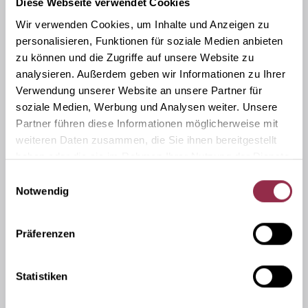
Diese Webseite verwendet Cookies
ESG 6/8/10 mm
Wir verwenden Cookies, um Inhalte und Anzeigen zu
(vedi brochure tecnica)
personalisieren, Funktionen für soziale Medien anbieten
zu können und die Zugriffe auf unsere Website zu
Fissaggio vetro/parete
analysieren. Außerdem geben wir Informationen zu Ihrer
Regolabile o rigido
Verwendung unserer Website an unsere Partner für
(vedi brochure tecnica)
soziale Medien, Werbung und Analysen weiter. Unsere
Partner führen diese Informationen möglicherweise mit
Materiale di base
weiteren Daten zusammen, die Sie ihnen bereitgestellt
Con alluminio / In acciaio inox
haben oder die sie im Rahmen Ihrer Nutzung der Dienste
gesammelt haben.
(vedi brochure tecnica)
Einwilligungsauswahl
Notwendig
Varie
Aste di montaggio e pezzi singoli in
Präferenzen
quadrato / rotondo
Statistiken