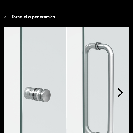
Torna alla panoramica
arrow_forward_ios