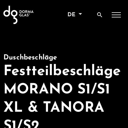
search
DE
Duschbeschläge
Festteilbeschläge
MORANO S1/S1
XL & TANORA
S1/S2