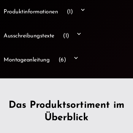
keyboard_arrow_down
Produktinformationen
(1)
keyboard_arrow_down
Ausschreibungstexte
(1)
keyboard_arrow_down
Montageanleitung
(6)
Das Produktsortiment im
Überblick