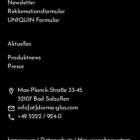
Newsletter
Reklamationsformular
UNIQUIN Formular
Aktuelles
Produktnews
Presse
location_on
Max-Planck-Straße 33-45
32107 Bad Salzuflen
mail
info[at]dorma-glas.com
phone
+49 5222 / 924-0