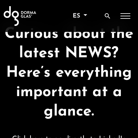
search
ES
Curious about the
latest NEWS?
Here’s everything
important at a
glance.