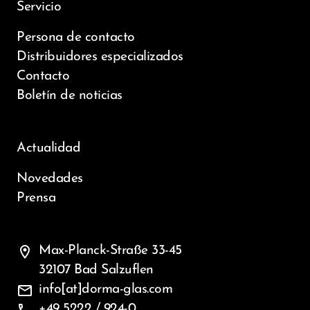
Servicio
Persona de contacto
Distribuidores especializados
Contacto
Boletín de noticias
Actualidad
Novedades
Prensa
location_on
Max-Planck-Straße 33-45
32107 Bad Salzuflen
mail
info[at]dorma-glas.com
+49 5222 / 924-0