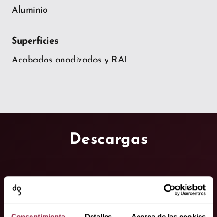
Aluminio
Superficies
Acabados anodizados y RAL
Descargas
keyboard_arrow_down
Información sobre producto
(1)
Consentimiento
Detalles
Acerca de las cookies