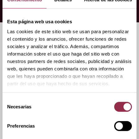
keyboard_arrow_down
Instrucciones de montaje
(3)
Esta página web usa cookies
Las cookies de este sitio web se usan para personalizar
el contenido y los anuncios, ofrecer funciones de redes
sociales y analizar el tráfico. Además, compartimos
Accesorios
información sobre el uso que haga del sitio web con
nuestros partners de redes sociales, publicidad y análisis
web, quienes pueden combinarla con otra información
que les haya proporcionado o que hayan recopilado a
partir del uso que haya hecho de sus servicios.
Selección
Necesarias
de
consentimiento
Preferencias