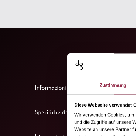
keyboard_arrow_down
Zustimmung
Informazioni sul prodotto
(1)
Diese Webseite verwendet 
keyboard_arrow_down
Specifiche del prodotto
(1)
Wir verwenden Cookies, um I
und die Zugriffe auf unsere 
Website an unsere Partner fü
keyboard_arrow_down