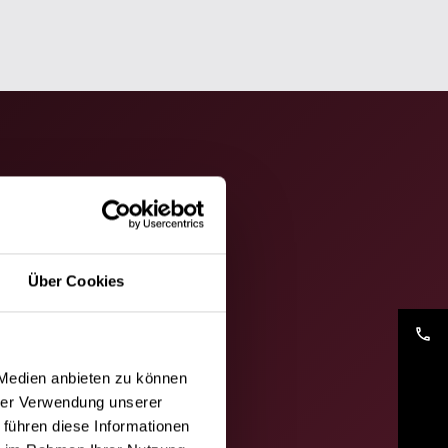
Über Cookies
phone
 Medien anbieten zu können
hrer Verwendung unserer
 führen diese Informationen