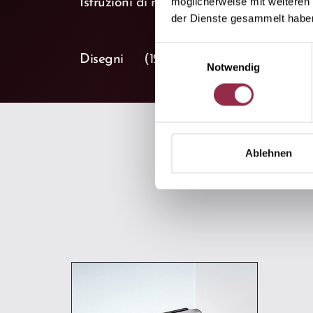
möglicherweise mit weiteren
Istruzioni di montaggio
(4)
der Dienste gesammelt habe
Einwilligungsauswahl
keyboard_arrow_down
Disegni
(12)
Notwendig
Ablehnen